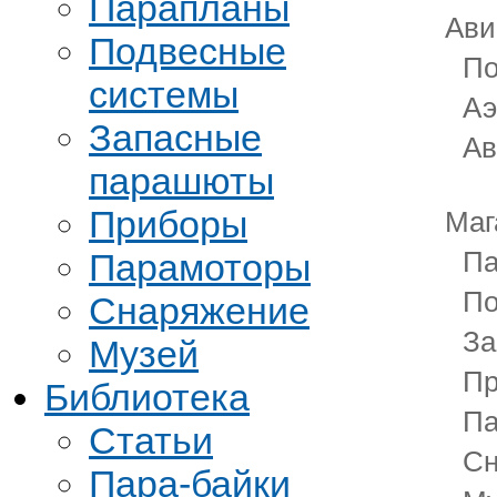
Парапланы
Ави
Подвесные
По
системы
Аэ
Запасные
Ав
парашюты
Приборы
Маг
Па
Парамоторы
По
Снаряжение
За
Музей
П
Библиотека
Па
Статьи
Сн
Пара-байки