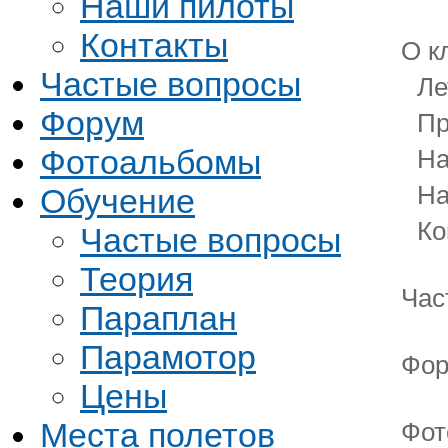
Наши пилоты
Контакты
О к
Частые вопросы
Ле
Форум
Пр
Фотоальбомы
На
На
Обучение
Ко
Частые вопросы
Теория
Час
Параплан
Парамотор
Фор
Цены
Места полетов
Фот