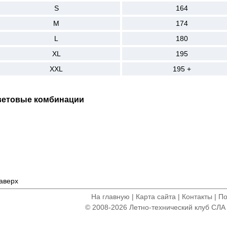
S
164
M
174
L
180
XL
195
XXL
195 +
ветовые комбинации
аверх
На главную
|
Карта сайта
|
Контакты
|
По
©
2008-2026 Летно-технический клуб СЛА