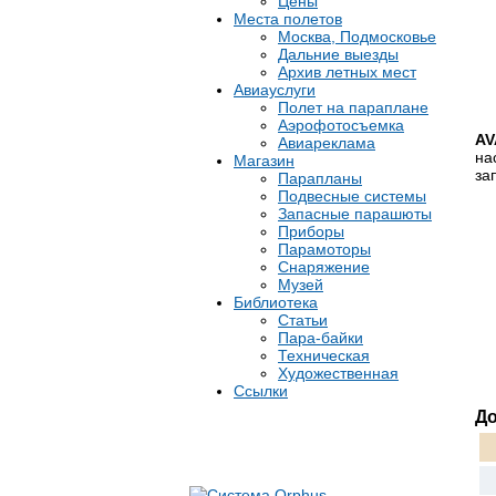
Цены
Места полетов
Москва, Подмосковье
Дальние выезды
Архив летных мест
Авиауслуги
Полет на параплане
Аэрофотосъемка
AV
Авиареклама
на
Магазин
за
Парапланы
Подвесные системы
Запасные парашюты
Приборы
Парамоторы
Снаряжение
Музей
Библиотека
Статьи
Пара-байки
Техническая
Художественная
Ссылки
Д