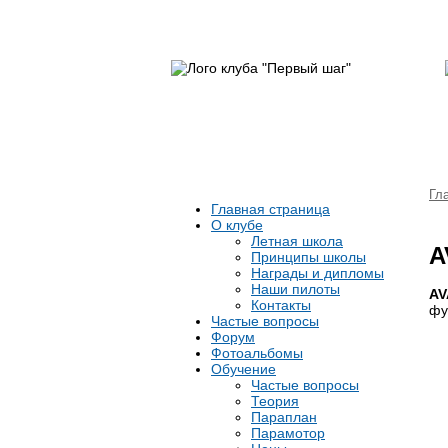
Гл
Главная страница
О клубе
Летная школа
A
Принципы школы
Награды и дипломы
Наши пилоты
AV
Контакты
фу
Частые вопросы
Форум
Фотоальбомы
Обучение
Частые вопросы
Теория
Параплан
Парамотор