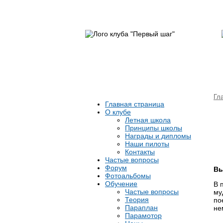
Гл
Главная страница
О клубе
Летная школа
Принципы школы
Награды и дипломы
Наши пилоты
Контакты
Частые вопросы
Форум
Вы
Фотоальбомы
Обучение
В 
Частые вопросы
му
Теория
по
Параплан
не
Парамотор