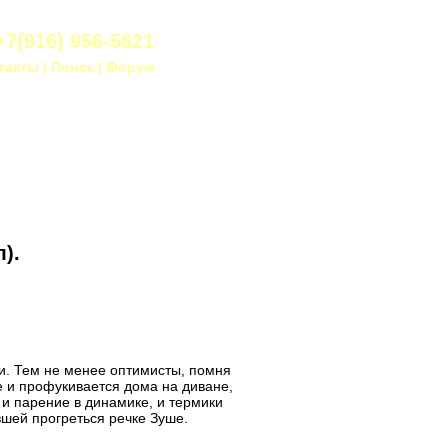
+7(916) 956-5621
такты
|
Поиск
|
Форум
).
ли. Тем не менее оптимисты, помня
е и профукивается дома на диване,
 и парение в динамике, и термики
вшей прогреться речке Зуше.