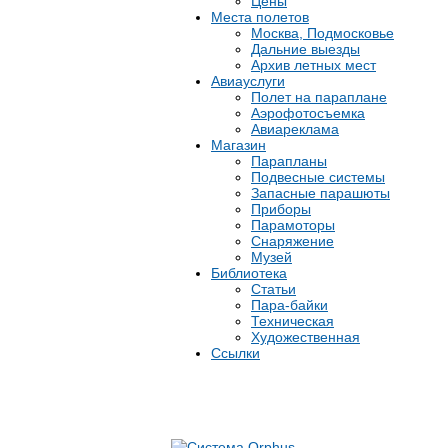
Цены
Места полетов
Москва, Подмосковье
Дальние выезды
Архив летных мест
Авиауслуги
Полет на параплане
Аэрофотосъемка
Авиареклама
Магазин
Парапланы
Подвесные системы
Запасные парашюты
Приборы
Парамоторы
Снаряжение
Музей
Библиотека
Статьи
Пара-байки
Техническая
Художественная
Ссылки