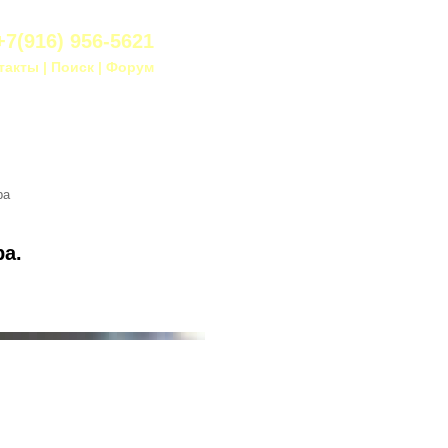
+7(916) 956-5621
такты
|
Поиск
|
Форум
ра
а.