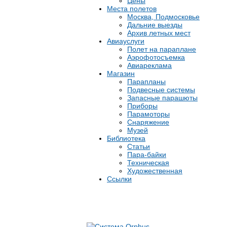
Цены
Места полетов
Москва, Подмосковье
Дальние выезды
Архив летных мест
Авиауслуги
Полет на параплане
Аэрофотосъемка
Авиареклама
Магазин
Парапланы
Подвесные системы
Запасные парашюты
Приборы
Парамоторы
Снаряжение
Музей
Библиотека
Статьи
Пара-байки
Техническая
Художественная
Ссылки